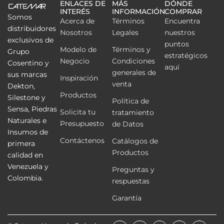
ENLACES DE
MÁS
DÓNDE
INTERÉS
INFORMACIÓN
COMPRAR
Somos
Acerca de
Términos
Encuentra
distribuidores
Nosotros
Legales
nuestros
exclusivos de
puntos
Modelo de
Términos y
Grupo
estratégicos
Negocio
Condiciones
Cosentino y
aquí
generales de
sus marcas
Inspiración
venta
Dekton,
Productos
Silestone y
Política de
Sensa, Piedras
Solicita tu
tratamiento
Naturales e
Presupuesto
de Datos
Insumos de
Contáctenos
Catálogos de
primera
Productos
calidad en
Venezuela y
Preguntas y
Colombia.
respuestas
Garantía
F
Y
X
L
I