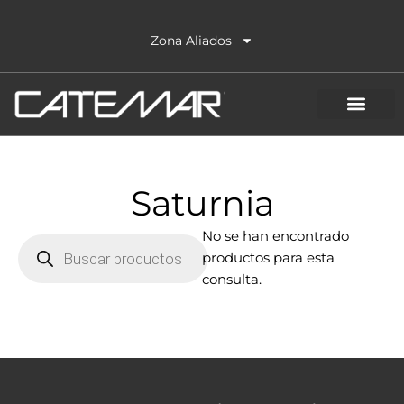
Ir
al
Zona Aliados
contenido
Saturnia
Búsqueda
No se han encontrado
de
productos para esta
productos
consulta.