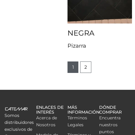
NEGRA
Pizarra
1
2
ENLACES DE
MÁS
DÓNDE
INTERÉS
INFORMACIÓN
COMPRAR
Somos
Acerca de
Términos
Encuentra
distribuidores
Nosotros
Legales
nuestros
exclusivos de
puntos