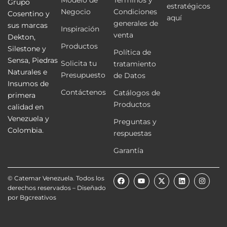
Modelo de
Términos y
Grupo
estratégicos
Negocio
Condiciones
Cosentino y
aquí
generales de
sus marcas
Inspiración
venta
Dekton,
Productos
Silestone y
Política de
Sensa, Piedras
Solicita tu
tratamiento
Naturales e
Presupuesto
de Datos
Insumos de
Contáctenos
Catálogos de
primera
Productos
calidad en
Venezuela y
Preguntas y
Colombia.
respuestas
Garantía
F
Y
X
L
I
© Catemar Venezuela. Todos los
a
o
-
i
n
derechos reservados – Diseñado
c
u
t
n
s
e
t
w
k
t
por
Bgcreativos
b
u
i
e
a
o
b
t
d
g
o
e
t
i
r
k
e
n
a