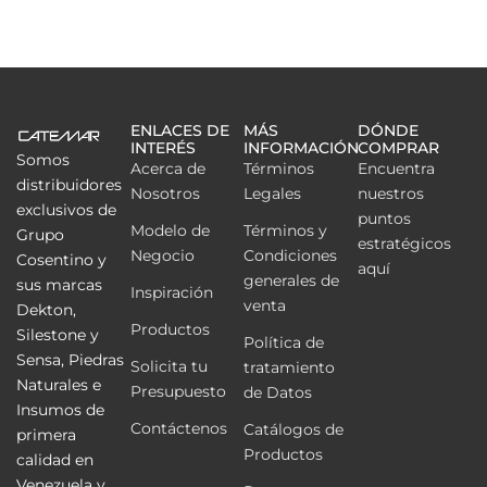
ENLACES DE
MÁS
DÓNDE
INTERÉS
INFORMACIÓN
COMPRAR
Somos
Acerca de
Términos
Encuentra
distribuidores
Nosotros
Legales
nuestros
exclusivos de
puntos
Modelo de
Términos y
Grupo
estratégicos
Negocio
Condiciones
Cosentino y
aquí
generales de
sus marcas
Inspiración
venta
Dekton,
Productos
Silestone y
Política de
Sensa, Piedras
Solicita tu
tratamiento
Naturales e
Presupuesto
de Datos
Insumos de
Contáctenos
Catálogos de
primera
Productos
calidad en
Venezuela y