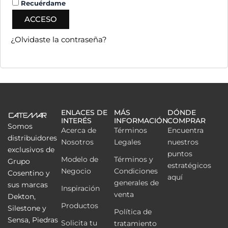
Recuérdame
ACCESO
¿Olvidaste la contraseña?
ENLACES DE
MÁS
DÓNDE
INTERÉS
INFORMACIÓN
COMPRAR
Somos
Acerca de
Términos
Encuentra
distribuidores
Nosotros
Legales
nuestros
exclusivos de
puntos
Modelo de
Términos y
Grupo
estratégicos
Negocio
Condiciones
Cosentino y
aquí
generales de
sus marcas
Inspiración
venta
Dekton,
Productos
Silestone y
Política de
Sensa, Piedras
Solicita tu
tratamiento