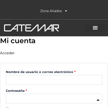
Ir
Obligatorio
Obligatorio
al
Zona Aliados
contenido
Mi cuenta
Acceder
Nombre de usuario o correo electrónico
*
Contraseña
*