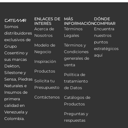
ENLACES DE
MÁS
DÓNDE
INTERÉS
INFORMACIÓN
COMPRAR
Somos
Acerca de
Términos
Encuentra
distribuidores
Nosotros
Legales
nuestros
exclusivos de
puntos
Modelo de
Términos y
Grupo
estratégicos
Negocio
Condiciones
Cosentino y
aquí
generales de
sus marcas
Inspiración
venta
Dekton,
Productos
Silestone y
Política de
Sensa, Piedras
Solicita tu
tratamiento
Naturales e
Presupuesto
de Datos
Insumos de
Contáctenos
Catálogos de
primera
Productos
calidad en
Venezuela y
Preguntas y
Colombia.
respuestas