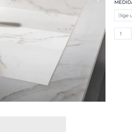
ENTZO
MEDID
cantida