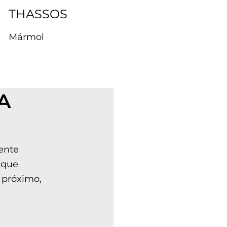
THASSOS
Mármol
A
ente
 que
 próximo,
n