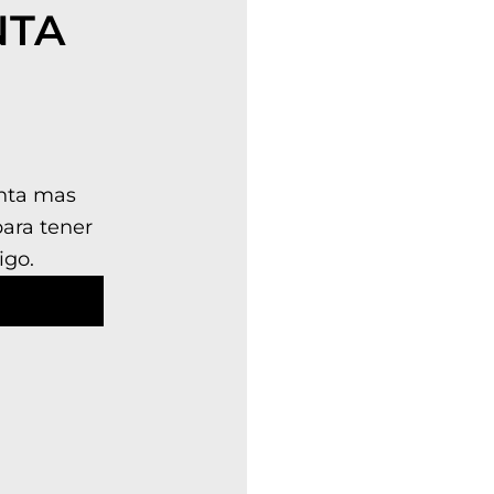
NTA
enta mas
para tener
igo.