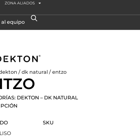
ZONA ALIADOS
 al equipo
dekton
/
dk natural
/ entzo
NTZO
ORÍAS:
DEKTON
–
DK NATURAL
IPCIÓN
ADO
SKU
 LISO