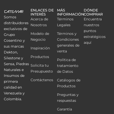
ENLACES DE
MÁS
DÓNDE
INTERÉS
INFORMACIÓN
COMPRAR
Somos
Acerca de
Términos
Encuentra
distribuidores
Nosotros
Legales
nuestros
exclusivos de
puntos
Modelo de
Términos y
Grupo
estratégicos
Negocio
Condiciones
Cosentino y
aquí
generales de
sus marcas
Inspiración
venta
Dekton,
Productos
Silestone y
Política de
Sensa, Piedras
Solicita tu
tratamiento
Naturales e
Presupuesto
de Datos
Insumos de
Contáctenos
Catálogos de
primera
Productos
calidad en
Venezuela y
Preguntas y
Colombia.
respuestas
Garantía