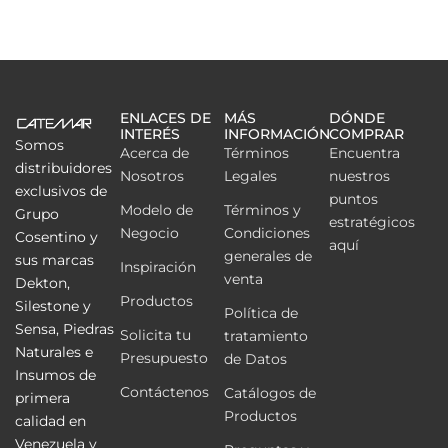
ENLACES DE
MÁS
DÓNDE
INTERÉS
INFORMACIÓN
COMPRAR
Somos
Acerca de
Términos
Encuentra
distribuidores
Nosotros
Legales
nuestros
exclusivos de
puntos
Modelo de
Términos y
Grupo
estratégicos
Negocio
Condiciones
Cosentino y
aquí
generales de
sus marcas
Inspiración
venta
Dekton,
Productos
Silestone y
Política de
Sensa, Piedras
Solicita tu
tratamiento
Naturales e
Presupuesto
de Datos
Insumos de
Contáctenos
Catálogos de
primera
Productos
calidad en
Venezuela y