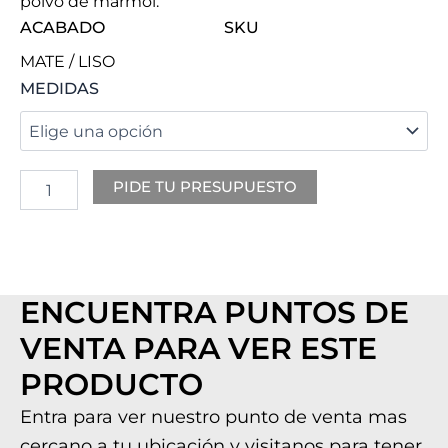
polvo de mármol.
ACABADO
SKU
MATE / LISO
ALBARIUM
MEDIDAS
cantidad
PIDE TU PRESUPUESTO
ENCUENTRA PUNTOS DE
VENTA PARA VER ESTE
PRODUCTO
Entra para ver nuestro punto de venta mas
cercano a tu ubicación y visitanos para tener