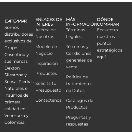
ENLACES DE
MÁS
DÓNDE
INTERÉS
INFORMACIÓN
COMPRAR
Somos
Acerca de
Términos
Encuentra
distribuidores
Nosotros
Legales
nuestros
exclusivos de
puntos
Modelo de
Términos y
Grupo
estratégicos
Negocio
Condiciones
Cosentino y
aquí
generales de
sus marcas
Inspiración
venta
Dekton,
Productos
Silestone y
Política de
Sensa, Piedras
Solicita tu
tratamiento
Naturales e
Presupuesto
de Datos
Insumos de
Contáctenos
Catálogos de
primera
Productos
calidad en
Venezuela y
Preguntas y
Colombia.
respuestas