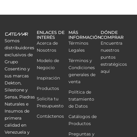
ENLACES DE
MÁS
DÓNDE
INTERÉS
INFORMACIÓN
COMPRAR
Somos
Acerca de
Términos
Encuentra
distribuidores
Nosotros
Legales
nuestros
exclusivos de
puntos
Modelo de
Términos y
Grupo
estratégicos
Negocio
Condiciones
Cosentino y
aquí
generales de
sus marcas
Inspiración
venta
Dekton,
Productos
Silestone y
Política de
Sensa, Piedras
Solicita tu
tratamiento
Naturales e
Presupuesto
de Datos
Insumos de
Contáctenos
Catálogos de
primera
Productos
calidad en
Venezuela y
Preguntas y