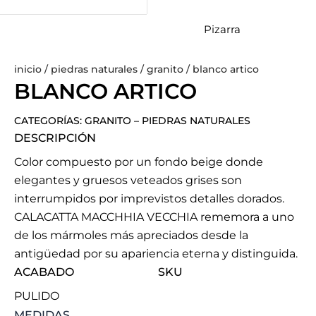
Pizarra
inicio
/
piedras naturales
/
granito
/ blanco artico
BLANCO ARTICO
CATEGORÍAS:
GRANITO
–
PIEDRAS NATURALES
DESCRIPCIÓN
Color compuesto por un fondo beige donde
elegantes y gruesos veteados grises son
interrumpidos por imprevistos detalles dorados.
CALACATTA MACCHHIA VECCHIA rememora a uno
de los mármoles más apreciados desde la
antigüedad por su apariencia eterna y distinguida.
ACABADO
SKU
PULIDO
BLANCO
MEDIDAS