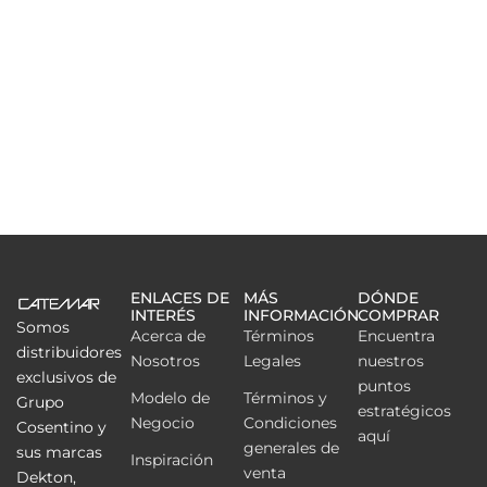
ENLACES DE
MÁS
DÓNDE
INTERÉS
INFORMACIÓN
COMPRAR
Somos
Acerca de
Términos
Encuentra
distribuidores
Nosotros
Legales
nuestros
exclusivos de
puntos
Modelo de
Términos y
Grupo
estratégicos
Negocio
Condiciones
Cosentino y
aquí
generales de
sus marcas
Inspiración
venta
Dekton,