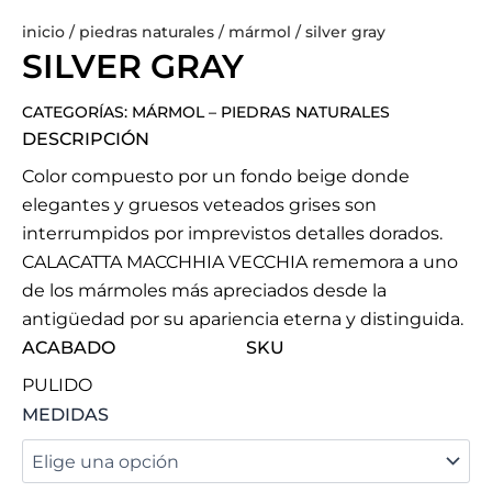
inicio
/
piedras naturales
/
mármol
/ silver gray
SILVER GRAY
CATEGORÍAS:
MÁRMOL
–
PIEDRAS NATURALES
DESCRIPCIÓN
Color compuesto por un fondo beige donde
elegantes y gruesos veteados grises son
interrumpidos por imprevistos detalles dorados.
CALACATTA MACCHHIA VECCHIA rememora a uno
de los mármoles más apreciados desde la
antigüedad por su apariencia eterna y distinguida.
ACABADO
SKU
PULIDO
SILVER
MEDIDAS
GRAY
cantidad