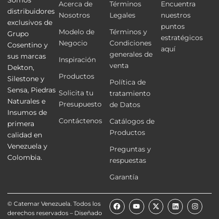
Somos
Acerca de
Términos
Encuentra
distribuidores
Nosotros
Legales
nuestros
exclusivos de
puntos
Modelo de
Términos y
Grupo
estratégicos
Negocio
Condiciones
Cosentino y
aquí
generales de
sus marcas
Inspiración
venta
Dekton,
Productos
Silestone y
Política de
Sensa, Piedras
Solicita tu
tratamiento
Naturales e
Presupuesto
de Datos
Insumos de
Contáctenos
Catálogos de
primera
Productos
calidad en
Venezuela y
Preguntas y
Colombia.
respuestas
Garantía
F
Y
X
L
I
© Catemar Venezuela. Todos los
a
o
-
i
n
derechos reservados – Diseñado
c
u
t
n
s