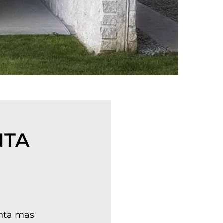
NTA
enta mas