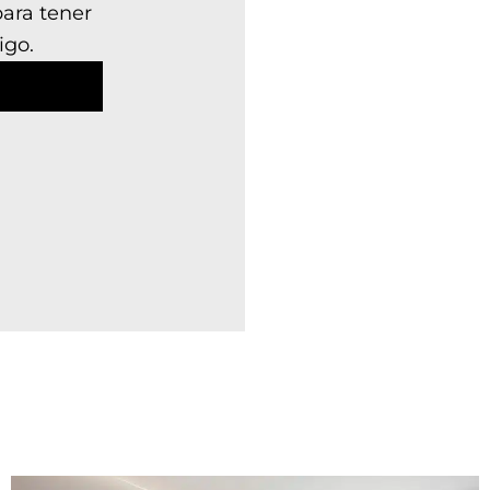
para tener
igo.