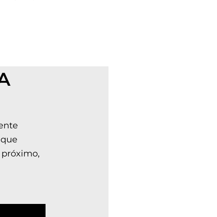
A
ente
 que
 próximo,
n