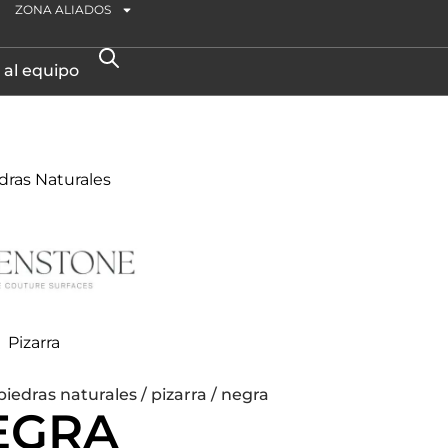
ZONA ALIADOS
 al equipo
Pizarra
piedras naturales
/
pizarra
/ negra
EGRA