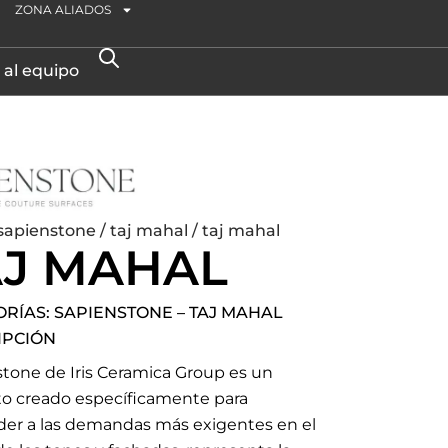
ZONA ALIADOS
 al equipo
sapienstone
/
taj mahal
/ taj mahal
AJ MAHAL
ORÍAS:
SAPIENSTONE
–
TAJ MAHAL
IPCIÓN
tone de Iris Ceramica Group es un
to creado específicamente para
der a las demandas más exigentes en el