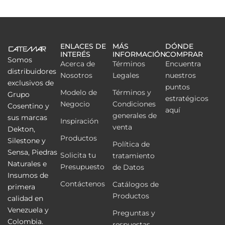
ENLACES DE
MÁS
DÓNDE
INTERÉS
INFORMACIÓN
COMPRAR
Somos
Acerca de
Términos
Encuentra
distribuidores
Nosotros
Legales
nuestros
exclusivos de
puntos
Modelo de
Términos y
Grupo
estratégicos
Negocio
Condiciones
Cosentino y
aquí
generales de
sus marcas
Inspiración
venta
Dekton,
Productos
Silestone y
Política de
Sensa, Piedras
Solicita tu
tratamiento
Naturales e
Presupuesto
de Datos
Insumos de
Contáctenos
Catálogos de
primera
Productos
calidad en
Venezuela y
Preguntas y
Colombia.
respuestas