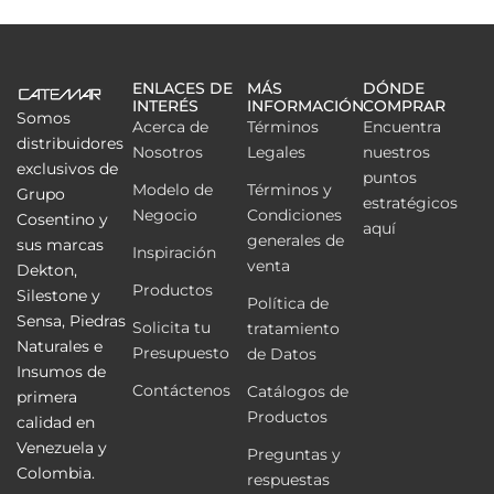
ENLACES DE
MÁS
DÓNDE
INTERÉS
INFORMACIÓN
COMPRAR
Somos
Acerca de
Términos
Encuentra
distribuidores
Nosotros
Legales
nuestros
exclusivos de
puntos
Modelo de
Términos y
Grupo
estratégicos
Negocio
Condiciones
Cosentino y
aquí
generales de
sus marcas
Inspiración
venta
Dekton,
Productos
Silestone y
Política de
Sensa, Piedras
Solicita tu
tratamiento
Naturales e
Presupuesto
de Datos
Insumos de
Contáctenos
Catálogos de
primera
Productos
calidad en
Venezuela y
Preguntas y
Colombia.
respuestas