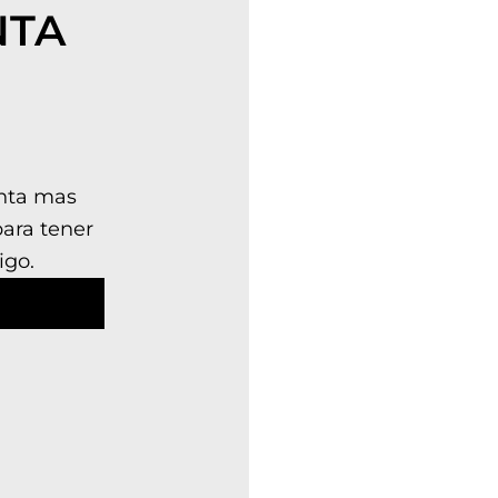
NTA
enta mas
para tener
igo.