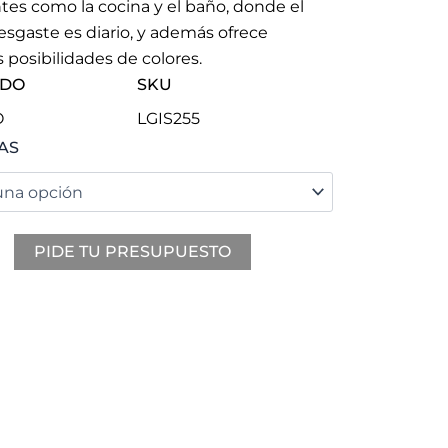
es como la cocina y el baño, donde el
esgaste es diario, y además ofrece
as posibilidades de colores.
ADO
SKU
O
LGIS255
O
AS
d
PIDE TU PRESUPUESTO