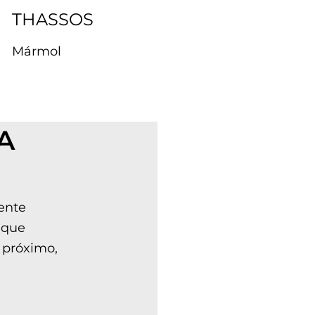
THASSOS
Mármol
A
ente
 que
 próximo,
n