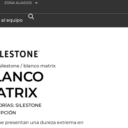
ZONA ALIADOS
 al equipo
silestone
/ blanco matrix
LANCO
ATRIX
ORÍAS:
SILESTONE
IPCIÓN
one presentan una dureza extrema en