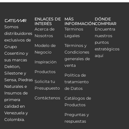
ENLACES DE
MÁS
DÓNDE
INTERÉS
INFORMACIÓN
COMPRAR
Somos
Acerca de
Términos
Encuentra
distribuidores
Nosotros
Legales
nuestros
exclusivos de
puntos
Modelo de
Términos y
Grupo
estratégicos
Negocio
Condiciones
Cosentino y
aquí
generales de
sus marcas
Inspiración
venta
Dekton,
Productos
Silestone y
Política de
Sensa, Piedras
Solicita tu
tratamiento
Naturales e
Presupuesto
de Datos
Insumos de
Contáctenos
Catálogos de
primera
Productos
calidad en
Venezuela y
Preguntas y
Colombia.
respuestas