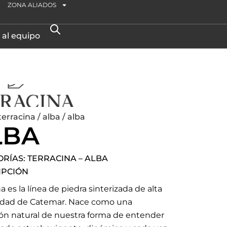
ZONA ALIADOS
 al equipo
terracina
/
alba
/ alba
LBA
ORÍAS:
TERRACINA
–
ALBA
IPCIÓN
a es la línea de piedra sinterizada de alta
lidad de Catemar. Nace como una
ón natural de nuestra forma de entender