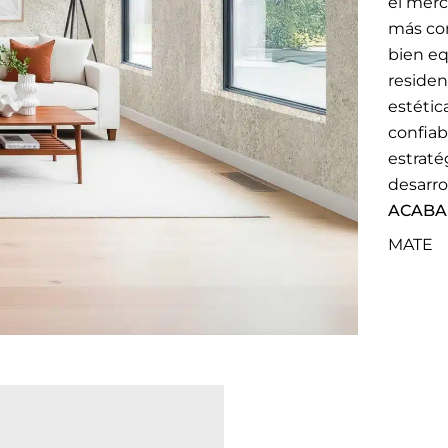
el merc
más con
bien eq
residen
estétic
confiab
estraté
desarro
ACAB
MATE