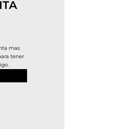
NTA
enta mas
para tener
igo.