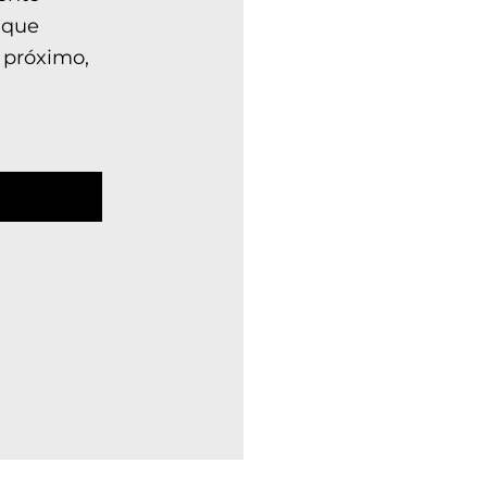
 que
 próximo,
n