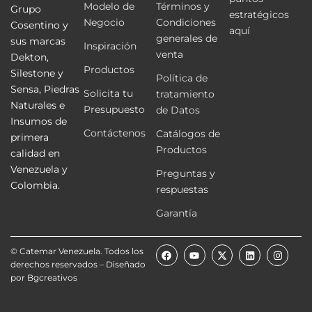
Modelo de
Términos y
Grupo
estratégicos
Negocio
Condiciones
Cosentino y
aquí
generales de
sus marcas
Inspiración
venta
Dekton,
Productos
Silestone y
Política de
Sensa, Piedras
Solicita tu
tratamiento
Naturales e
Presupuesto
de Datos
Insumos de
Contáctenos
Catálogos de
primera
Productos
calidad en
Venezuela y
Preguntas y
Colombia.
respuestas
Garantía
F
Y
X
L
I
© Catemar Venezuela. Todos los
a
o
-
i
n
derechos reservados – Diseñado
c
u
t
n
s
e
t
w
k
t
por
Bgcreativos
b
u
i
e
a
o
b
t
d
g
o
e
t
i
r