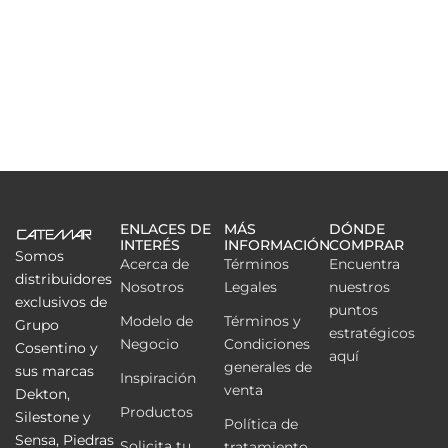
ENLACES DE
MÁS
DÓNDE
INTERÉS
INFORMACIÓN
COMPRAR
Somos
Acerca de
Términos
Encuentra
distribuidores
Nosotros
Legales
nuestros
exclusivos de
puntos
Modelo de
Términos y
Grupo
estratégicos
Negocio
Condiciones
Cosentino y
aquí
generales de
sus marcas
Inspiración
venta
Dekton,
Productos
Silestone y
Política de
Sensa, Piedras
Solicita tu
tratamiento