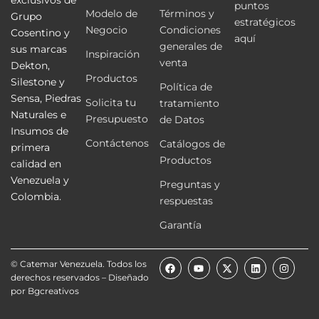
exclusivos de
puntos
Modelo de
Términos y
Grupo
estratégicos
Negocio
Condiciones
Cosentino y
aquí
generales de
sus marcas
Inspiración
venta
Dekton,
Productos
Silestone y
Política de
Sensa, Piedras
Solicita tu
tratamiento
Naturales e
Presupuesto
de Datos
Insumos de
Contáctenos
Catálogos de
primera
Productos
calidad en
Venezuela y
Preguntas y
Colombia.
respuestas
Garantía
F
Y
X
L
I
© Catemar Venezuela. Todos los
a
o
-
i
n
derechos reservados – Diseñado
c
u
t
n
s
e
t
w
k
t
por
Bgcreativos
b
u
i
e
a
o
b
t
d
g