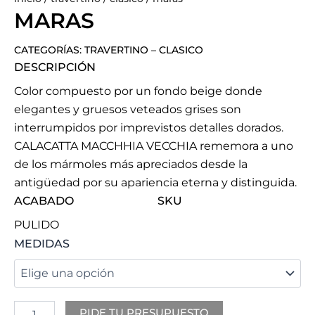
MARAS
CATEGORÍAS:
TRAVERTINO
–
CLASICO
DESCRIPCIÓN
Color compuesto por un fondo beige donde
elegantes y gruesos veteados grises son
interrumpidos por imprevistos detalles dorados.
CALACATTA MACCHHIA VECCHIA rememora a uno
de los mármoles más apreciados desde la
antigüedad por su apariencia eterna y distinguida.
ACABADO
SKU
PULIDO
MARAS
MEDIDAS
cantidad
PIDE TU PRESUPUESTO