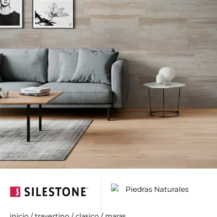
inicio
/
travertino
/
clasico
/ maras