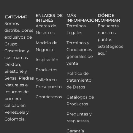
ENLACES DE
MÁS
DÓNDE
INTERÉS
INFORMACIÓN
COMPRAR
Somos
Acerca de
Términos
Encuentra
distribuidores
Nosotros
Legales
nuestros
exclusivos de
puntos
Modelo de
Términos y
Grupo
estratégicos
Negocio
Condiciones
Cosentino y
aquí
generales de
sus marcas
Inspiración
venta
Dekton,
Productos
Silestone y
Política de
Sensa, Piedras
Solicita tu
tratamiento
Naturales e
Presupuesto
de Datos
Insumos de
Contáctenos
Catálogos de
primera
Productos
calidad en
Venezuela y
Preguntas y
Colombia.
respuestas
Garantía