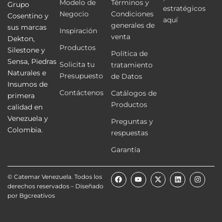
Modelo de
Términos y
Grupo
estratégicos
Negocio
Condiciones
Cosentino y
aquí
generales de
sus marcas
Inspiración
venta
Dekton,
Productos
Silestone y
Política de
Sensa, Piedras
Solicita tu
tratamiento
Naturales e
Presupuesto
de Datos
Insumos de
Contáctenos
Catálogos de
primera
Productos
calidad en
Venezuela y
Preguntas y
Colombia.
respuestas
Garantía
F
Y
X
L
I
© Catemar Venezuela. Todos los
a
o
-
i
n
derechos reservados – Diseñado
c
u
t
n
s
e
t
w
k
t
por
Bgcreativos
b
u
i
e
a
o
b
t
d
g
o
e
t
i
r