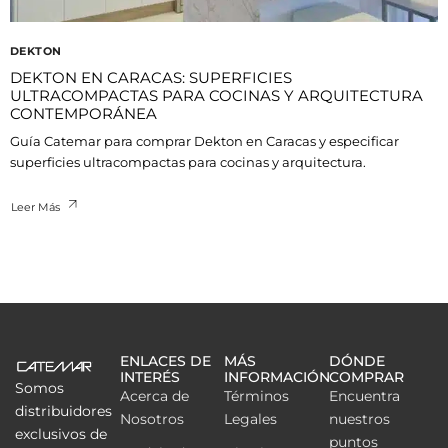
DEKTON
DEKTON EN CARACAS: SUPERFICIES
ULTRACOMPACTAS PARA COCINAS Y ARQUITECTURA
CONTEMPORÁNEA
Guía Catemar para comprar Dekton en Caracas y especificar
superficies ultracompactas para cocinas y arquitectura.
Leer Más
ENLACES DE
MÁS
DÓNDE
INTERÉS
INFORMACIÓN
COMPRAR
Somos
Acerca de
Términos
Encuentra
distribuidores
Nosotros
Legales
nuestros
exclusivos de
puntos