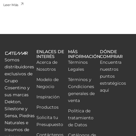
Leer Más
ENLACES DE
MÁS
DÓNDE
INTERÉS
INFORMACIÓN
COMPRAR
Somos
Acerca de
Términos
Encuentra
distribuidores
Nosotros
Legales
nuestros
exclusivos de
puntos
Modelo de
Términos y
Grupo
estratégicos
Negocio
Condiciones
Cosentino y
aquí
generales de
sus marcas
Inspiración
venta
Dekton,
Productos
Silestone y
Política de
Sensa, Piedras
Solicita tu
tratamiento
Naturales e
Presupuesto
de Datos
Insumos de
Contáctenos
Catálogos de