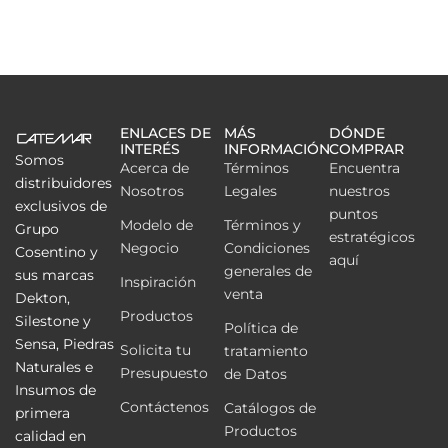
ENLACES DE
MÁS
DÓNDE
INTERÉS
INFORMACIÓN
COMPRAR
Somos
Acerca de
Términos
Encuentra
distribuidores
Nosotros
Legales
nuestros
exclusivos de
puntos
Modelo de
Términos y
Grupo
estratégicos
Negocio
Condiciones
Cosentino y
aquí
generales de
sus marcas
Inspiración
venta
Dekton,
Productos
Silestone y
Política de
Sensa, Piedras
Solicita tu
tratamiento
Naturales e
Presupuesto
de Datos
Insumos de
Contáctenos
Catálogos de
primera
Productos
calidad en