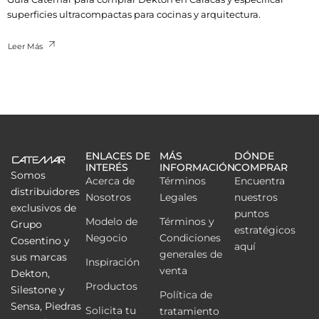
superficies ultracompactas para cocinas y arquitectura.
Leer Más
ENLACES DE
MÁS
DÓNDE
INTERÉS
INFORMACIÓN
COMPRAR
Somos
Acerca de
Términos
Encuentra
distribuidores
Nosotros
Legales
nuestros
exclusivos de
puntos
Modelo de
Términos y
Grupo
estratégicos
Negocio
Condiciones
Cosentino y
aquí
generales de
sus marcas
Inspiración
venta
Dekton,
Productos
Silestone y
Política de
Sensa, Piedras
Solicita tu
tratamiento