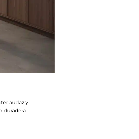
cter audaz y
n duradera.