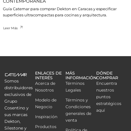
CONTEMPORÁNEA
Guía Catemar para comprar Dekton en Caracas y especificar
superficies ultracompactas para cocinas y arquitectura.
Leer Más
ENLACES DE
MÁS
DÓNDE
INTERÉS
INFORMACIÓN
COMPRAR
Somos
Acerca de
Términos
Encuentra
distribuidores
Nosotros
Legales
nuestros
exclusivos de
puntos
Modelo de
Términos y
Grupo
estratégicos
Negocio
Condiciones
Cosentino y
aquí
generales de
sus marcas
Inspiración
venta
Dekton,
Productos
Silestone y
Política de