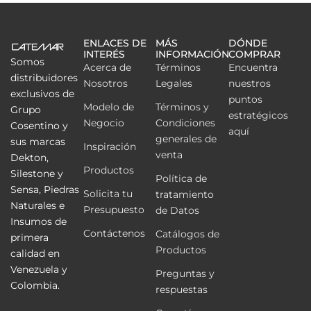
ENLACES DE
MÁS
DÓNDE
INTERÉS
INFORMACIÓN
COMPRAR
Somos
Acerca de
Términos
Encuentra
distribuidores
Nosotros
Legales
nuestros
exclusivos de
puntos
Modelo de
Términos y
Grupo
estratégicos
Negocio
Condiciones
Cosentino y
aquí
generales de
sus marcas
Inspiración
venta
Dekton,
Productos
Silestone y
Política de
Sensa, Piedras
Solicita tu
tratamiento
Naturales e
Presupuesto
de Datos
Insumos de
Contáctenos
Catálogos de
primera
Productos
calidad en
Venezuela y
Preguntas y
Colombia.
respuestas