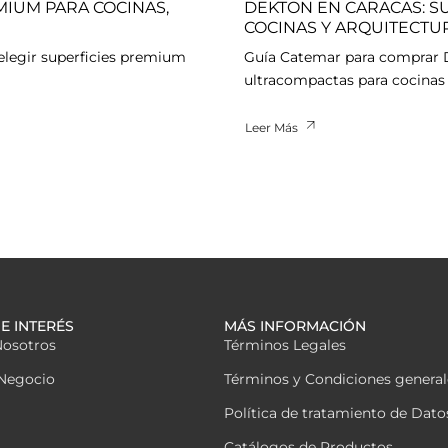
MIUM PARA COCINAS,
DEKTON EN CARACAS: S
COCINAS Y ARQUITECT
elegir superficies premium
Guía Catemar para comprar De
ultracompactas para cocinas 
Leer Más
E INTERÉS
MÁS INFORMACIÓN
Nosotros
Términos Legales
Negocio
Términos y Condiciones general
Política de tratamiento de Dato
Catálogos de Productos