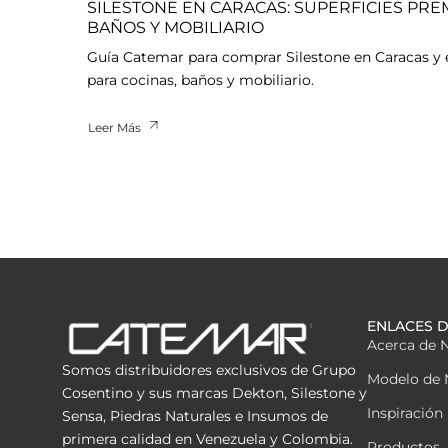
SILESTONE EN CARACAS: SUPERFICIES PRE
BAÑOS Y MOBILIARIO
Guía Catemar para comprar Silestone en Caracas y 
para cocinas, baños y mobiliario.
Leer Más
ENLACES D
Acerca de 
Somos distribuidores exclusivos de Grupo
Modelo de 
Cosentino y sus marcas Dekton, Silestone y
Inspiración
Sensa, Piedras Naturales e Insumos de
primera calidad en Venezuela y Colombia.
Productos