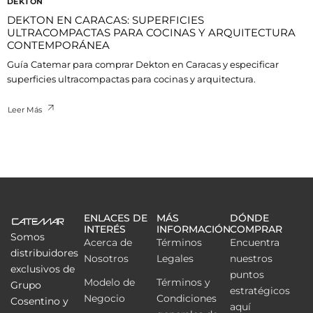
DEKTON
DEKTON EN CARACAS: SUPERFICIES
ULTRACOMPACTAS PARA COCINAS Y ARQUITECTURA
CONTEMPORÁNEA
Guía Catemar para comprar Dekton en Caracas y especificar
superficies ultracompactas para cocinas y arquitectura.
Leer Más
ENLACES DE
MÁS
DÓNDE
INTERÉS
INFORMACIÓN
COMPRAR
Somos
Acerca de
Términos
Encuentra
distribuidores
Nosotros
Legales
nuestros
exclusivos de
puntos
Modelo de
Términos y
Grupo
estratégicos
Negocio
Condiciones
Cosentino y
aquí