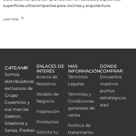
superficies ultracompactas para cocinas y arquitectura.
Leer Más
ENLACES DE
MÁS
DÓNDE
INTERÉS
INFORMACIÓN
COMPRAR
Somos
Acerca de
Términos
Encuentra
distribuidores
Nosotros
Legales
nuestros
exclusivos de
puntos
Modelo de
Términos y
Grupo
estratégicos
Negocio
Condiciones
Cosentino y
aquí
generales de
sus marcas
Inspiración
venta
Dekton,
Productos
Silestone y
Política de
Sensa, Piedras
Solicita tu
tratamiento