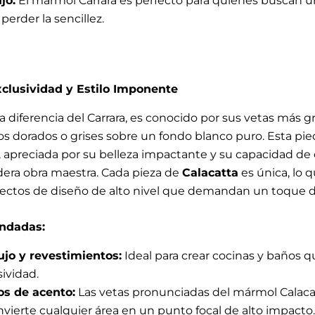
jo:
El mármol Carrara es perfecto para quienes buscan 
 perder la sencillez.
clusividad y Estilo Imponente
 a diferencia del Carrara, es conocido por sus vetas más 
 dorados o grises sobre un fondo blanco puro. Esta pie
 apreciada por su belleza impactante y su capacidad de 
era obra maestra. Cada pieza de
Calacatta
es única, lo q
yectos de diseño de alto nivel que demandan un toque d
ndadas:
ujo y revestimientos:
Ideal para crear cocinas y baños 
sividad.
os de acento:
Las vetas pronunciadas del mármol Calac
nvierte cualquier área en un punto focal de alto impacto.