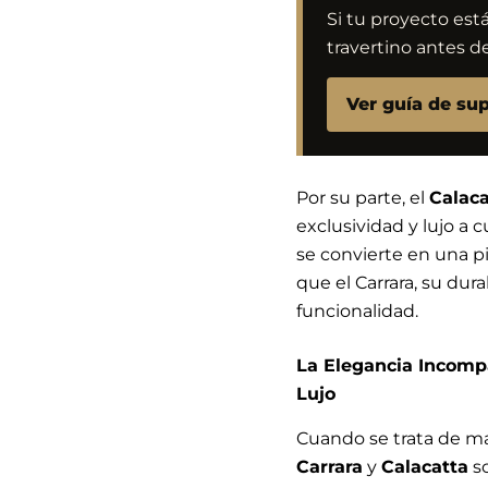
Si tu proyecto est
travertino antes de
Ver guía de sup
Por su parte, el
Calaca
exclusividad y lujo a
se convierte en una pi
que el Carrara, su dur
funcionalidad.
La Elegancia Incompa
Lujo
Cuando se trata de mat
Carrara
y
Calacatta
so