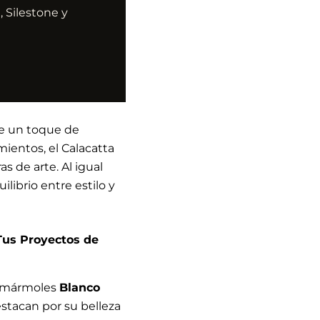
 Silestone y
de un toque de
ientos, el Calacatta
s de arte. Al igual
librio entre estilo y
Tus Proyectos de
os mármoles
Blanco
estacan por su belleza