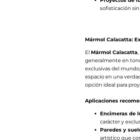
Proyectos de lu
sofisticación sin
Mármol Calacatta: Ex
El
Mármol Calacatta
,
generalmente en tonos
exclusivas del mundo,
espacio en una verdad
opción ideal para pro
Aplicaciones recome
Encimeras de l
carácter y exclu
Paredes y suel
artístico que co