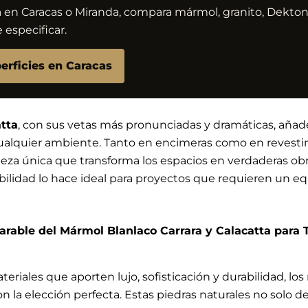
á en Caracas o Miranda, compara mármol, granito, Dekton,
 especificar.
erficies en Caracas
tta
, con sus vetas más pronunciadas y dramáticas, aña
 cualquier ambiente. Tanto en encimeras como en revestim
eza única que transforma los espacios en verdaderas obra
abilidad lo hace ideal para proyectos que requieren un equi
rable del Mármol Blanlaco Carrara y Calacatta para 
eriales que aporten lujo, sofisticación y durabilidad, l
n la elección perfecta. Estas piedras naturales no solo d