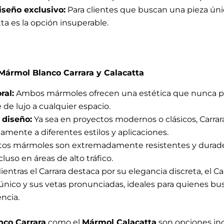
iseño exclusivo:
Para clientes que buscan una pieza únic
tta es la opción insuperable.
 Mármol Blanco Carrara y Calacatta
ral:
Ambos mármoles ofrecen una estética que nunca p
de lujo a cualquier espacio.
 diseño:
Ya sea en proyectos modernos o clásicos, Carrara
amente a diferentes estilos y aplicaciones.
tos mármoles son extremadamente resistentes y durad
ncluso en áreas de alto tráfico.
entras el Carrara destaca por su elegancia discreta, el C
 único y sus vetas pronunciadas, ideales para quienes 
ncia.
nco Carrara
como el
Mármol Calacatta
son opciones in