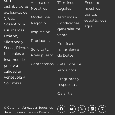
Somos
Acerca de
Términos
Encuentra
distribuidores
Nosotros
Legales
nuestros
exclusivos de
puntos
Modelo de
Términos y
Grupo
estratégicos
Negocio
Condiciones
Cosentino y
aquí
generales de
sus marcas
Inspiración
venta
Dekton,
Productos
Silestone y
Política de
Sensa, Piedras
Solicita tu
tratamiento
Naturales e
Presupuesto
de Datos
Insumos de
Contáctenos
Catálogos de
primera
Productos
calidad en
Venezuela y
Preguntas y
Colombia.
respuestas
Garantía
F
Y
X
L
I
© Catemar Venezuela. Todos los
a
o
-
i
n
derechos reservados – Diseñado
c
u
t
n
s