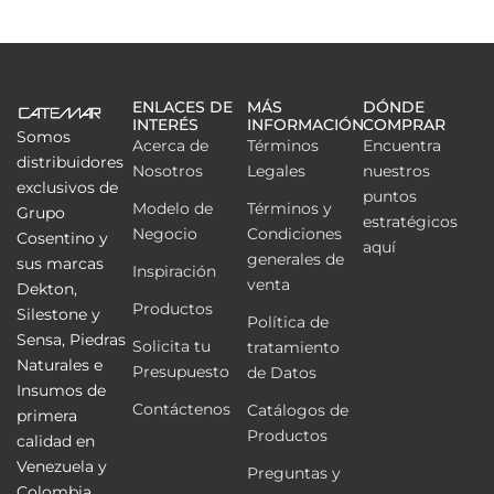
ENLACES DE
MÁS
DÓNDE
INTERÉS
INFORMACIÓN
COMPRAR
Somos
Acerca de
Términos
Encuentra
distribuidores
Nosotros
Legales
nuestros
exclusivos de
puntos
Modelo de
Términos y
Grupo
estratégicos
Negocio
Condiciones
Cosentino y
aquí
generales de
sus marcas
Inspiración
venta
Dekton,
Productos
Silestone y
Política de
Sensa, Piedras
Solicita tu
tratamiento
Naturales e
Presupuesto
de Datos
Insumos de
Contáctenos
Catálogos de
primera
Productos
calidad en
Venezuela y
Preguntas y
Colombia.