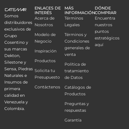
ENLACES DE
MÁS
DÓNDE
INTERÉS
INFORMACIÓN
COMPRAR
Somos
Acerca de
Términos
Encuentra
distribuidores
Nosotros
Legales
nuestros
exclusivos de
puntos
Modelo de
Términos y
Grupo
estratégicos
Negocio
Condiciones
Cosentino y
aquí
generales de
sus marcas
Inspiración
venta
Dekton,
Productos
Silestone y
Política de
Sensa, Piedras
Solicita tu
tratamiento
Naturales e
Presupuesto
de Datos
Insumos de
Contáctenos
Catálogos de
primera
Productos
calidad en
Venezuela y
Preguntas y
Colombia.
respuestas
Garantía