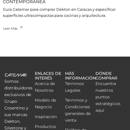
CONTEMPORÁNEA
Guía Catemar para comprar Dekton en Caracas y especificar
superficies ultracompactas para cocinas y arquitectura.
Leer Más
ENLACES DE
MÁS
DÓNDE
INTERÉS
INFORMACIÓN
COMPRAR
Somos
Acerca de
Términos
Encuentra
distribuidores
Nosotros
Legales
nuestros
exclusivos de
puntos
Modelo de
Términos y
Grupo
estratégicos
Negocio
Condiciones
Cosentino y
aquí
generales de
sus marcas
Inspiración
venta
Dekton,
Productos
Silestone y