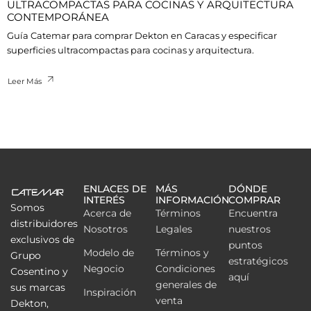
ULTRACOMPACTAS PARA COCINAS Y ARQUITECTURA
CONTEMPORÁNEA
Guía Catemar para comprar Dekton en Caracas y especificar
superficies ultracompactas para cocinas y arquitectura.
Leer Más
ENLACES DE
MÁS
DÓNDE
INTERÉS
INFORMACIÓN
COMPRAR
Somos
Acerca de
Términos
Encuentra
distribuidores
Nosotros
Legales
nuestros
exclusivos de
puntos
Modelo de
Términos y
Grupo
estratégicos
Negocio
Condiciones
Cosentino y
aquí
generales de
sus marcas
Inspiración
venta
Dekton,