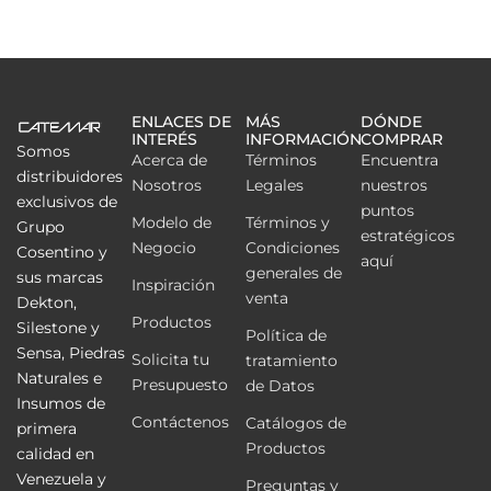
ENLACES DE
MÁS
DÓNDE
INTERÉS
INFORMACIÓN
COMPRAR
Somos
Acerca de
Términos
Encuentra
distribuidores
Nosotros
Legales
nuestros
exclusivos de
puntos
Modelo de
Términos y
Grupo
estratégicos
Negocio
Condiciones
Cosentino y
aquí
generales de
sus marcas
Inspiración
venta
Dekton,
Productos
Silestone y
Política de
Sensa, Piedras
Solicita tu
tratamiento
Naturales e
Presupuesto
de Datos
Insumos de
Contáctenos
Catálogos de
primera
Productos
calidad en
Venezuela y
Preguntas y