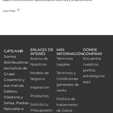
Leer Más
ENLACES DE
MÁS
DÓNDE
INTERÉS
INFORMACIÓN
COMPRAR
Somos
Acerca de
Términos
Encuentra
distribuidores
Nosotros
Legales
nuestros
exclusivos de
puntos
Modelo de
Términos y
Grupo
estratégicos
Negocio
Condiciones
Cosentino y
aquí
generales de
sus marcas
Inspiración
venta
Dekton,
Productos
Silestone y
Política de
Sensa, Piedras
Solicita tu
tratamiento
Naturales e
Presupuesto
de Datos