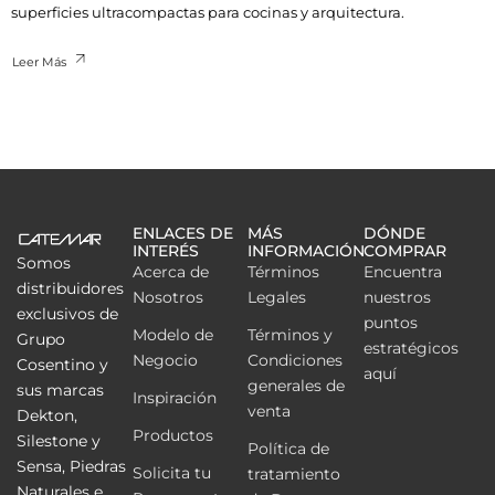
superficies ultracompactas para cocinas y arquitectura.
Leer Más
ENLACES DE
MÁS
DÓNDE
INTERÉS
INFORMACIÓN
COMPRAR
Somos
Acerca de
Términos
Encuentra
distribuidores
Nosotros
Legales
nuestros
exclusivos de
puntos
Modelo de
Términos y
Grupo
estratégicos
Negocio
Condiciones
Cosentino y
aquí
generales de
sus marcas
Inspiración
venta
Dekton,
Productos
Silestone y
Política de
Sensa, Piedras
Solicita tu
tratamiento
Naturales e