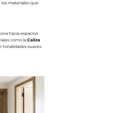
y los materiales que
iona hacia espacios
riales como la
Caliza
r tonalidades suaves