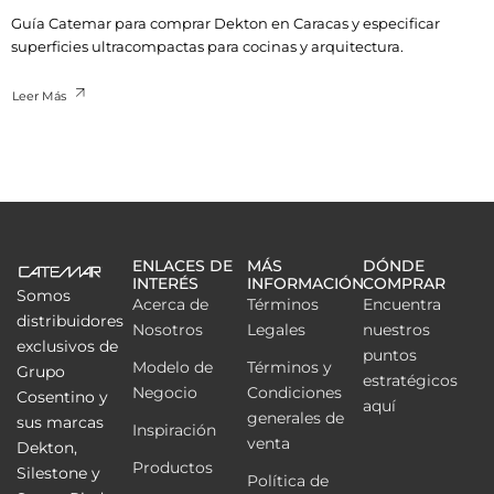
Guía Catemar para comprar Dekton en Caracas y especificar
superficies ultracompactas para cocinas y arquitectura.
Leer Más
ENLACES DE
MÁS
DÓNDE
INTERÉS
INFORMACIÓN
COMPRAR
Somos
Acerca de
Términos
Encuentra
distribuidores
Nosotros
Legales
nuestros
exclusivos de
puntos
Modelo de
Términos y
Grupo
estratégicos
Negocio
Condiciones
Cosentino y
aquí
generales de
sus marcas
Inspiración
venta
Dekton,
Productos
Silestone y
Política de