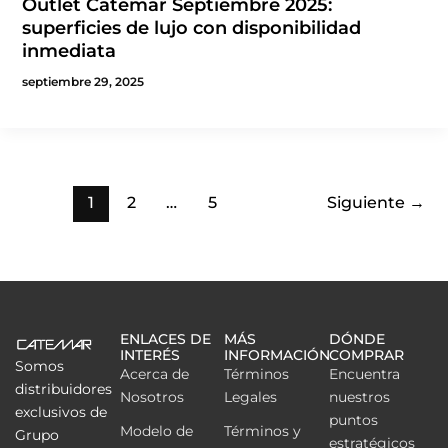
Outlet Catemar Septiembre 2025:
superficies de lujo con disponibilidad
inmediata
septiembre 29, 2025
1
2
…
5
Siguiente
→
ENLACES DE
MÁS
DÓNDE
INTERÉS
INFORMACIÓN
COMPRAR
Somos
Acerca de
Términos
Encuentra
distribuidores
Nosotros
Legales
nuestros
exclusivos de
puntos
Modelo de
Términos y
Grupo
estratégicos