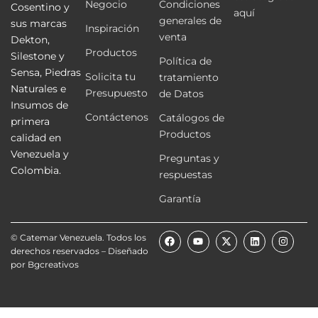
Negocio
Condiciones
Cosentino y
aquí
generales de
sus marcas
Inspiración
venta
Dekton,
Productos
Silestone y
Política de
Sensa, Piedras
Solicita tu
tratamiento
Naturales e
Presupuesto
de Datos
Insumos de
Contáctenos
Catálogos de
primera
Productos
calidad en
Venezuela y
Preguntas y
Colombia.
respuestas
Garantía
F
Y
X
L
I
© Catemar Venezuela. Todos los
a
o
-
i
n
derechos reservados – Diseñado
c
u
t
n
s
e
t
w
k
t
por
Bgcreativos
b
u
i
e
a
o
b
t
d
g
o
e
t
i
r
k
e
n
a
r
m