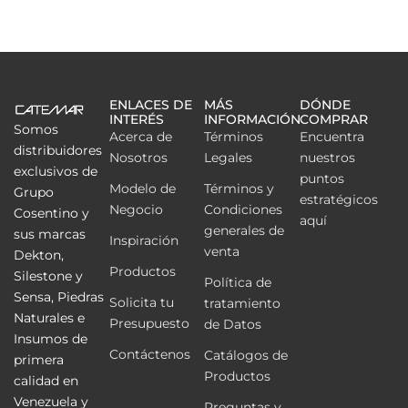
ENLACES DE
MÁS
DÓNDE
INTERÉS
INFORMACIÓN
COMPRAR
Somos
Acerca de
Términos
Encuentra
distribuidores
Nosotros
Legales
nuestros
exclusivos de
puntos
Modelo de
Términos y
Grupo
estratégicos
Negocio
Condiciones
Cosentino y
aquí
generales de
sus marcas
Inspiración
venta
Dekton,
Productos
Silestone y
Política de
Sensa, Piedras
Solicita tu
tratamiento
Naturales e
Presupuesto
de Datos
Insumos de
Contáctenos
Catálogos de
primera
Productos
calidad en
Venezuela y
Preguntas y