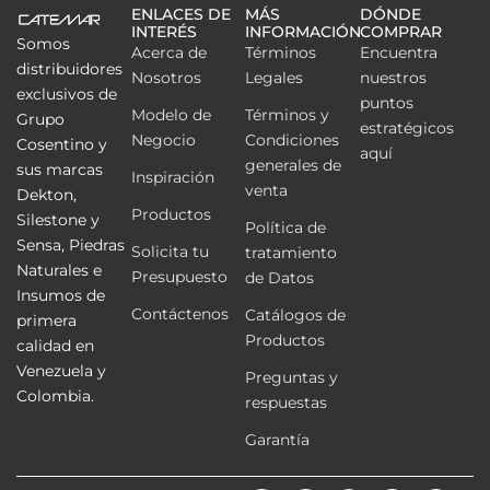
ENLACES DE
MÁS
DÓNDE
INTERÉS
INFORMACIÓN
COMPRAR
Somos
Acerca de
Términos
Encuentra
distribuidores
Nosotros
Legales
nuestros
exclusivos de
puntos
Modelo de
Términos y
Grupo
estratégicos
Negocio
Condiciones
Cosentino y
aquí
generales de
sus marcas
Inspiración
venta
Dekton,
Productos
Silestone y
Política de
Sensa, Piedras
Solicita tu
tratamiento
Naturales e
Presupuesto
de Datos
Insumos de
Contáctenos
Catálogos de
primera
Productos
calidad en
Venezuela y
Preguntas y
Colombia.
respuestas
Garantía