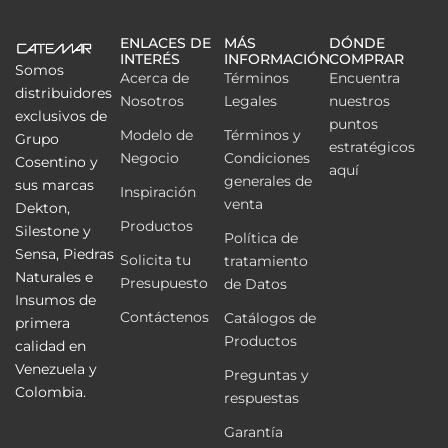
ENLACES DE
MÁS
DÓNDE
INTERÉS
INFORMACIÓN
COMPRAR
Somos
Acerca de
Términos
Encuentra
distribuidores
Nosotros
Legales
nuestros
exclusivos de
puntos
Modelo de
Términos y
Grupo
estratégicos
Negocio
Condiciones
Cosentino y
aquí
generales de
sus marcas
Inspiración
venta
Dekton,
Productos
Silestone y
Política de
Sensa, Piedras
Solicita tu
tratamiento
Naturales e
Presupuesto
de Datos
Insumos de
Contáctenos
Catálogos de
primera
Productos
calidad en
Venezuela y
Preguntas y
Colombia.
respuestas
Garantía