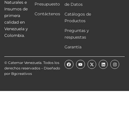
Naturales e
Presupuesto
de Datos
Insumos de
Contáctenos
Catálogos de
primera
Productos
calidad en
Venezuela y
Preguntas y
Colombia.
respuestas
Garantía
F
Y
X
L
I
© Catemar Venezuela. Todos los
a
o
-
i
n
derechos reservados – Diseñado
c
u
t
n
s
e
t
w
k
t
por
Bgcreativos
b
u
i
e
a
o
b
t
d
g
o
e
t
i
r
k
e
n
a
r
m