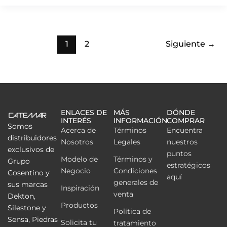
1
2
Siguiente
→
ENLACES DE
MÁS
DÓNDE
INTERÉS
INFORMACIÓN
COMPRAR
Somos
Acerca de
Términos
Encuentra
distribuidores
Nosotros
Legales
nuestros
exclusivos de
puntos
Modelo de
Términos y
Grupo
estratégicos
Negocio
Condiciones
Cosentino y
aquí
generales de
sus marcas
Inspiración
venta
Dekton,
Productos
Silestone y
Política de
Sensa, Piedras
Solicita tu
tratamiento